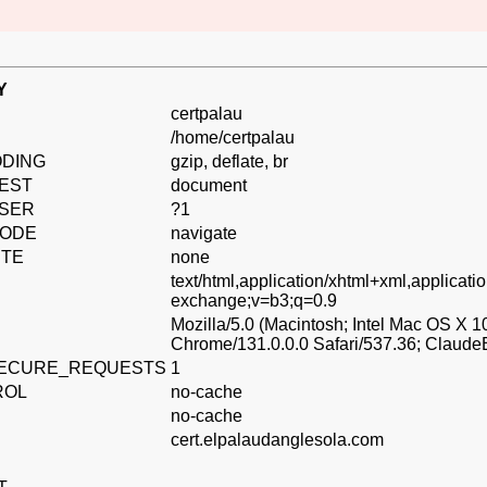
Y
certpalau
/home/certpalau
DING
gzip, deflate, br
EST
document
SER
?1
MODE
navigate
ITE
none
text/html,application/xhtml+xml,applicat
exchange;v=b3;q=0.9
Mozilla/5.0 (Macintosh; Intel Mac OS X
Chrome/131.0.0.0 Safari/537.36; Claude
SECURE_REQUESTS
1
ROL
no-cache
no-cache
cert.elpalaudanglesola.com