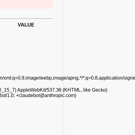
VALUE
ion/xml;q=0.9,image/webp,image/apng,*/*;q=0.8,application/sign
 10_15_7) AppleWebKit/537.36 (KHTML, like Gecko)
Bot/1.0; +claudebot@anthropic.com)