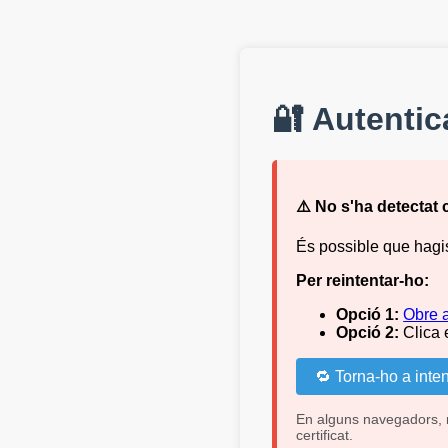
🔐 Autentic
⚠️ No s'ha detectat ca
És possible que hagis 
Per reintentar-ho:
Opció 1:
Obre 
Opció 2:
Clica 
🔁 Torna-ho a inten
En alguns navegadors, n
certificat.